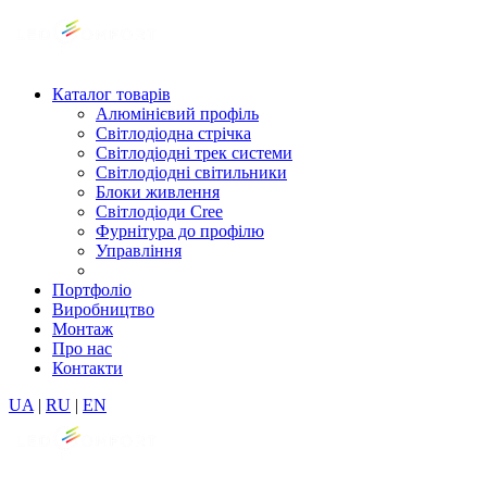
Каталог товарів
Алюмінієвий профіль
Світлодіодна стрічка
Світлодіодні трек системи
Світлодіодні світильники
Блоки живлення
Світлодіоди Cree
Фурнітура до профілю
Управління
Портфоліо
Виробництво
Монтаж
Про нас
Контакти
UA
|
RU
|
EN