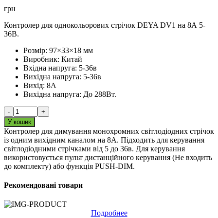
грн
Контролер для однокольорових стрічок DEYA DV1 на 8А 5-
36В.
Розмір:
97×33×18 мм
Виробник:
Китай
Вхідна напруга:
5-36в
Вихідна напруга:
5-36в
Вихід:
8А
Вихідна напруга:
До 288Вт.
-
+
У кошик
Контролер для димування монохромних світлодіодних стрічок
із одним вихідним каналом на 8А. Підходить для керування
світлодіодними стрічками від 5 до 36в. Для керування
використовується пульт дистанційного керування (Не входить
до комплекту) або функція PUSH-DIM.
Рекомендовані товари
Подробнее