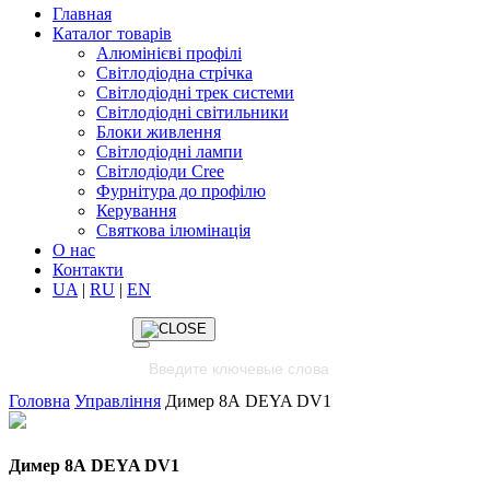
Главная
Каталог товарів
Алюмінієві профілі
Світлодіодна стрічка
Світлодіодні трек системи
Світлодіодні світильники
Блоки живлення
Світлодіодні лампи
Світлодіоди Cree
Фурнітура до профілю
Керування
Святкова ілюмінація
О нас
Контакти
UA
|
RU
|
EN
Головна
Управління
Димер 8А DEYA DV1
Димер 8А DEYA DV1