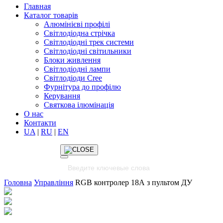
Главная
Каталог товарів
Алюмінієві профілі
Світлодіодна стрічка
Світлодіодні трек системи
Світлодіодні світильники
Блоки живлення
Світлодіодні лампи
Світлодіоди Cree
Фурнітура до профілю
Керування
Святкова ілюмінація
О нас
Контакти
UA
|
RU
|
EN
Головна
Управління
RGB контролер 18А з пультом ДУ