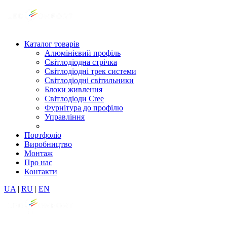
Каталог товарів
Алюмінієвий профіль
Світлодіодна стрічка
Світлодіодні трек системи
Світлодіодні світильники
Блоки живлення
Світлодіоди Cree
Фурнітура до профілю
Управління
Портфоліо
Виробництво
Монтаж
Про нас
Контакти
UA
|
RU
|
EN