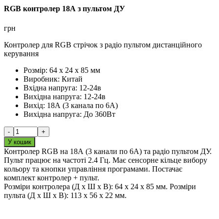
RGB контролер 18А з пультом ДУ
грн
Контролер для RGB стрічок з радіо пультом дистанційного
керування
Розмір:
64 х 24 х 85 мм
Виробник:
Китай
Вхідна напруга:
12-24в
Вихідна напруга:
12-24в
Вихід:
18А (3 канала по 6А)
Вихідна напруга:
До 360Вт
-
+
У кошик
Контролер RGB на 18А (3 канали по 6А) та радіо пультом ДУ.
Пульт працює на частоті 2.4 Гц. Має сенсорне кільце вибору
кольору та кнопки управління програмами. Постачає
комплект контролер + пульт.
Розміри контролера (Д х Ш х В): 64 х 24 х 85 мм. Розміри
пульта (Д х Ш х В): 113 х 56 х 22 мм.