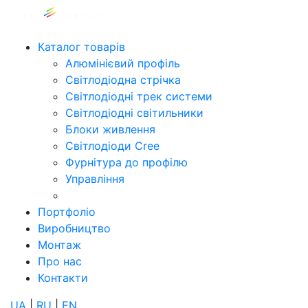
Каталог товарів
Алюмінієвий профіль
Світлодіодна стрічка
Світлодіодні трек системи
Світлодіодні світильники
Блоки живлення
Світлодіоди Cree
Фурнітура до профілю
Управління
Портфоліо
Виробництво
Монтаж
Про нас
Контакти
UA
|
RU
|
EN