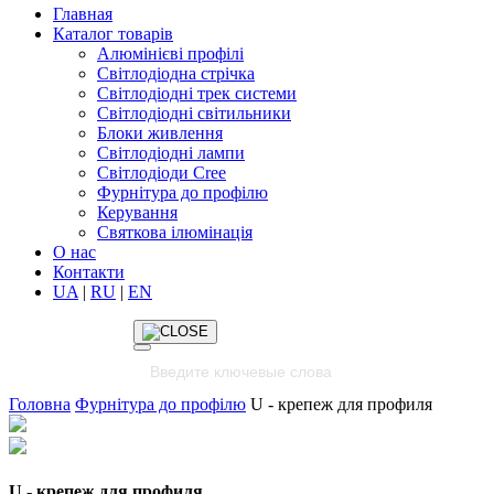
Главная
Каталог товарів
Алюмінієві профілі
Світлодіодна стрічка
Світлодіодні трек системи
Світлодіодні світильники
Блоки живлення
Світлодіодні лампи
Світлодіоди Cree
Фурнітура до профілю
Керування
Святкова ілюмінація
О нас
Контакти
UA
|
RU
|
EN
Головна
Фурнітура до профілю
U - крепеж для профиля
U - крепеж для профиля