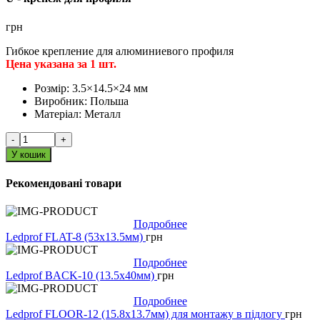
грн
Гибкое крепление для алюминиевого профиля
Цена указана за 1 шт.
Розмір:
3.5×14.5×24 мм
Виробник:
Польша
Матеріал:
Металл
-
+
У кошик
Рекомендовані товари
Подробнее
Ledprof FLAT-8 (53х13.5мм)
грн
Подробнее
Ledprof BACK-10 (13.5х40мм)
грн
Подробнее
Ledprof FLOOR-12 (15.8х13.7мм) для монтажу в підлогу
грн