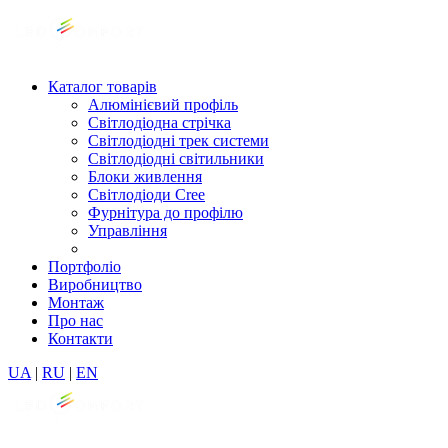
Каталог товарів
Алюмінієвий профіль
Світлодіодна стрічка
Світлодіодні трек системи
Світлодіодні світильники
Блоки живлення
Світлодіоди Cree
Фурнітура до профілю
Управління
Портфоліо
Виробництво
Монтаж
Про нас
Контакти
UA
|
RU
|
EN