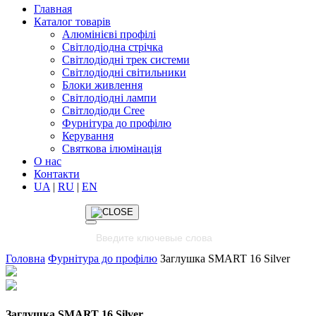
Главная
Каталог товарів
Алюмінієві профілі
Світлодіодна стрічка
Світлодіодні трек системи
Світлодіодні світильники
Блоки живлення
Світлодіодні лампи
Світлодіоди Cree
Фурнітура до профілю
Керування
Святкова ілюмінація
О нас
Контакти
UA
|
RU
|
EN
Головна
Фурнітура до профілю
Заглушка SMART 16 Silver
Заглушка SMART 16 Silver