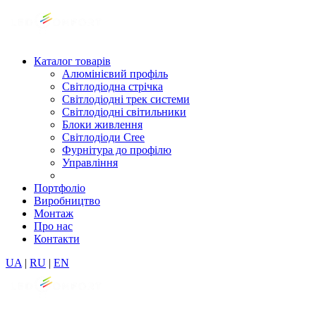
Каталог товарів
Алюмінієвий профіль
Світлодіодна стрічка
Світлодіодні трек системи
Світлодіодні світильники
Блоки живлення
Світлодіоди Cree
Фурнітура до профілю
Управління
Портфоліо
Виробництво
Монтаж
Про нас
Контакти
UA
|
RU
|
EN