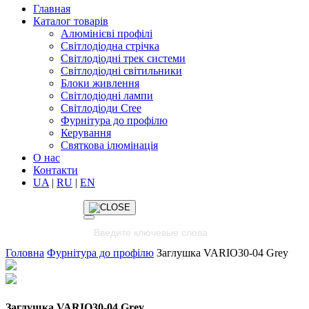
Главная
Каталог товарів
Алюмінієві профілі
Світлодіодна стрічка
Світлодіодні трек системи
Світлодіодні світильники
Блоки живлення
Світлодіодні лампи
Світлодіоди Cree
Фурнітура до профілю
Керування
Святкова ілюмінація
О нас
Контакти
UA
|
RU
|
EN
Головна
Фурнітура до профілю
Заглушка VARIO30-04 Grey
Заглушка VARIO30-04 Grey