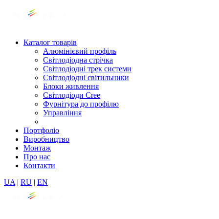
Каталог товарів
Алюмінієвий профіль
Світлодіодна стрічка
Світлодіодні трек системи
Світлодіодні світильники
Блоки живлення
Світлодіоди Cree
Фурнітура до профілю
Управління
Портфоліо
Виробництво
Монтаж
Про нас
Контакти
UA
|
RU
|
EN