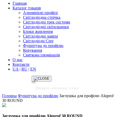
Главная
Каталог товарів
Алюмінієві профілі
Світлодіодна стрічка
Світлодіодні трек системи
Світлодіодні світильники
Блоки живлення
Світлодіодні лампи
Світлодіоди Cree
Фурнітура до профілю
Керування
Святкова ілюмінація
О нас
Контакти
UA
|
RU
|
EN
Головна
Фурнітура до профілю
Заглушка для профілю Aluprof
30 ROUND
Заглушка для профілю Aluprof 30 ROUND