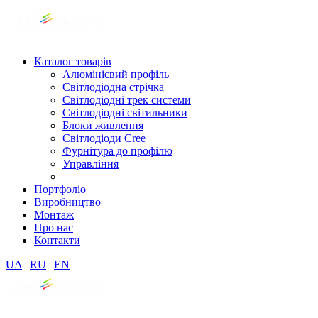
Каталог товарів
Алюмінієвий профіль
Світлодіодна стрічка
Світлодіодні трек системи
Світлодіодні світильники
Блоки живлення
Світлодіоди Cree
Фурнітура до профілю
Управління
Портфоліо
Виробництво
Монтаж
Про нас
Контакти
UA
|
RU
|
EN