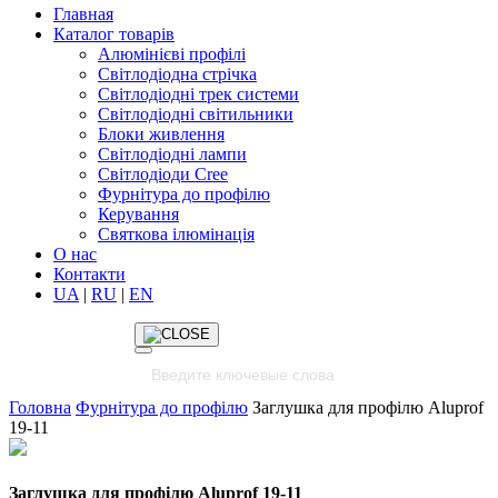
Главная
Каталог товарів
Алюмінієві профілі
Світлодіодна стрічка
Світлодіодні трек системи
Світлодіодні світильники
Блоки живлення
Світлодіодні лампи
Світлодіоди Cree
Фурнітура до профілю
Керування
Святкова ілюмінація
О нас
Контакти
UA
|
RU
|
EN
Головна
Фурнітура до профілю
Заглушка для профілю Aluprof
19-11
Заглушка для профілю Aluprof 19-11