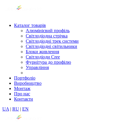
Каталог товарів
Алюмінієвий профіль
Світлодіодна стрічка
Світлодіодні трек системи
Світлодіодні світильники
Блоки живлення
Світлодіоди Cree
Фурнітура до профілю
Управління
Портфоліо
Виробництво
Монтаж
Про нас
Контакти
UA
|
RU
|
EN