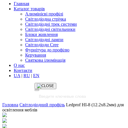
Главная
Каталог товарів
Алюмінієві профілі
Світлодіодна стрічка
Світлодіодні трек системи
Світлодіодні світильники
Блоки живлення
Світлодіодні лампи
Світлодіоди Cree
Фурнітура до профілю
Керування
Святкова ілюмінація
О нас
Контакти
UA
|
RU
|
EN
Головна
Світлодіодний профіль
Ledprof HI-8 (12.2х8.2мм) для
освітлення меблів