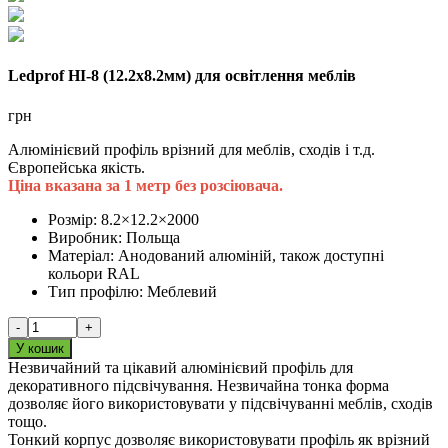
Ledprof HI-8 (12.2х8.2мм) для освітлення меблів
грн
Алюмінієвий профіль врізний для меблів, сходів і т.д.
Європейська якість.
Ціна вказана за 1 метр без розсіювача.
Розмір:
8.2×12.2×2000
Виробник:
Польща
Матеріал:
Анодований алюміній, також доступні
кольори RAL
Тип профілю:
Меблевий
-
+
У кошик
Незвичайний та цікавий алюмінієвий профіль для
декоративного підсвічування. Незвичайна тонка форма
дозволяє його використовувати у підсвічуванні меблів, сходів
тощо.
Тонкий корпус дозволяє використовувати профіль як врізний