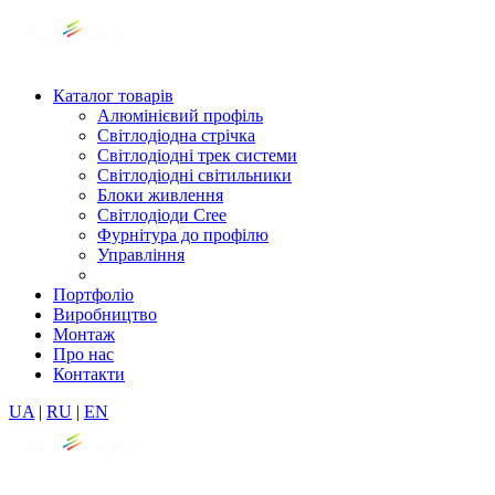
Каталог товарів
Алюмінієвий профіль
Світлодіодна стрічка
Світлодіодні трек системи
Світлодіодні світильники
Блоки живлення
Світлодіоди Cree
Фурнітура до профілю
Управління
Портфоліо
Виробництво
Монтаж
Про нас
Контакти
UA
|
RU
|
EN