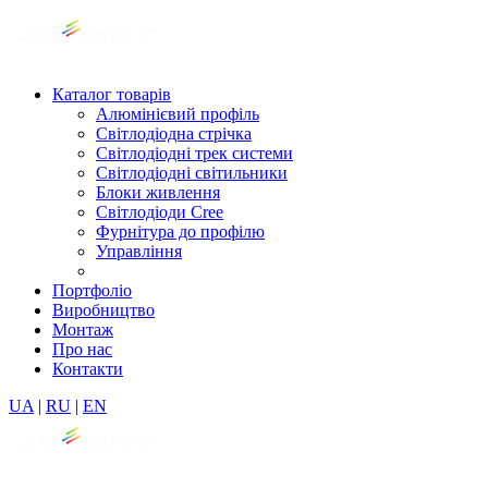
Каталог товарів
Алюмінієвий профіль
Світлодіодна стрічка
Світлодіодні трек системи
Світлодіодні світильники
Блоки живлення
Світлодіоди Cree
Фурнітура до профілю
Управління
Портфоліо
Виробництво
Монтаж
Про нас
Контакти
UA
|
RU
|
EN