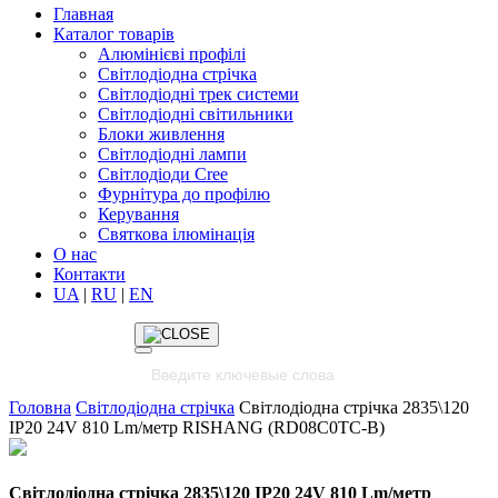
Главная
Каталог товарів
Алюмінієві профілі
Світлодіодна стрічка
Світлодіодні трек системи
Світлодіодні світильники
Блоки живлення
Світлодіодні лампи
Світлодіоди Cree
Фурнітура до профілю
Керування
Святкова ілюмінація
О нас
Контакти
UA
|
RU
|
EN
Головна
Світлодіодна стрічка
Світлодіодна стрічка 2835\120
IP20 24V 810 Lm/метр RISHANG (RD08C0TC-B)
Світлодіодна стрічка 2835\120 IP20 24V 810 Lm/метр