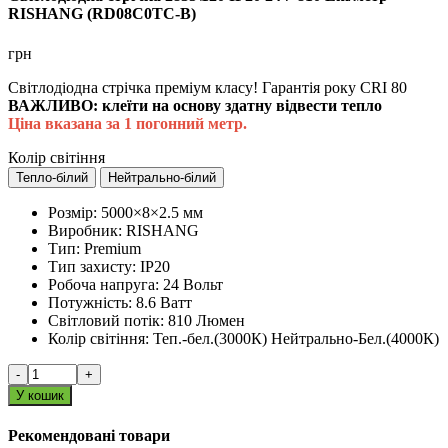
RISHANG (RD08C0TC-B)
грн
Світлодіодна стрічка преміум класу! Гарантія року CRI 80
ВАЖЛИВО: клеїти на основу здатну відвести тепло
Ціна вказана за 1 погонний метр.
Колір світіння
Тепло-білий
Нейтрально-білий
Розмір:
5000×8×2.5 мм
Виробник:
RISHANG
Тип:
Premium
Тип захисту:
IP20
Робоча напруга:
24 Вольт
Потужність:
8.6 Ватт
Світловий потік:
810 Люмен
Колір світіння:
Теп.-бел.(3000К) Нейтрально-Бел.(4000К)
-
+
У кошик
Рекомендовані товари