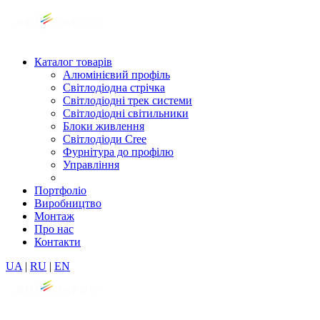
Каталог товарів
Алюмінієвий профіль
Світлодіодна стрічка
Світлодіодні трек системи
Світлодіодні світильники
Блоки живлення
Світлодіоди Cree
Фурнітура до профілю
Управління
Портфоліо
Виробництво
Монтаж
Про нас
Контакти
UA
|
RU
|
EN