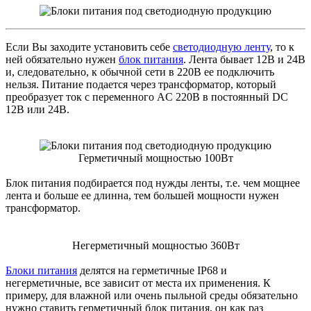
Если Вы заходите установить себе
светодиодную ленту
, то к
ней обязательно нужен
блок питания
. Лента бывает 12В и 24В
и, следовательно, к обычной сети в 220В ее подключить
нельзя. Питание подается через трансформатор, который
преобразует ток с переменного AC 220В в постоянный DC
12В или 24В.
Герметичный мощностью 100Вт
Блок питания подбирается под нужды ленты, т.е. чем мощнее
лента и больше ее длинна, тем большей мощности нужен
трансформатор.
Негерметичный мощностью 360Вт
Блоки питания
делятся на герметичные IP68 и
негерметичные, все зависит от места их применения. К
примеру, для влажной или очень пыльной среды обязательно
нужно ставить герметичный блок питания, он как раз