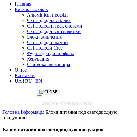
Главная
Каталог товарів
Алюмінієві профілі
Світлодіодна стрічка
Світлодіодні трек системи
Світлодіодні світильники
Блоки живлення
Світлодіодні лампи
Світлодіоди Cree
Фурнітура до профілю
Керування
Святкова ілюмінація
О нас
Контакти
UA
|
RU
|
EN
Головна
Інформація
Блоки питания под светодиодную
продукцию
Блоки питания под светодиодную продукцию