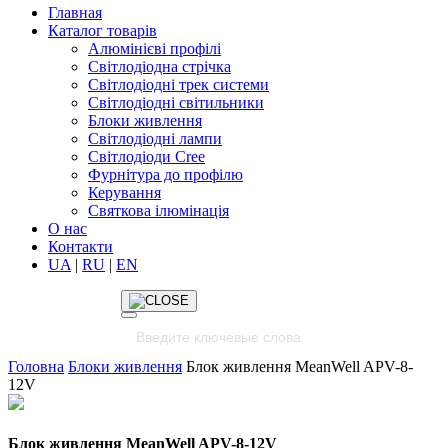
Главная
Каталог товарів
Алюмінієві профілі
Світлодіодна стрічка
Світлодіодні трек системи
Світлодіодні світильники
Блоки живлення
Світлодіодні лампи
Світлодіоди Cree
Фурнітура до профілю
Керування
Святкова ілюмінація
О нас
Контакти
UA
|
RU
|
EN
Головна
Блоки живлення
Блок живлення MeanWell APV-8-
12V
Блок живлення MeanWell APV-8-12V