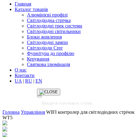
Главная
Каталог товарів
Алюмінієві профілі
Світлодіодна стрічка
Світлодіодні трек системи
Світлодіодні світильники
Блоки живлення
Світлодіодні лампи
Світлодіоди Cree
Фурнітура до профілю
Керування
Святкова ілюмінація
О нас
Контакти
UA
|
RU
|
EN
Головна
Управління
WIFI контролер для світлодіодних стрічок
WT5