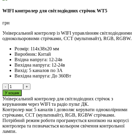
WIFI контролер для світлодіодних стрічок WT5
грн
Універсальний контролер із WIFI управлінням світлодіодними
однокольоровими стрічками, CCT (мультивайт), RGB, RGBW.
Розмір:
114х38х20 мм
Виробник:
Китай
Вхідна напруга:
12-24в
Вихідна напруга:
12-24в
Вихід:
5 каналов по 3А
Вихідна напруга:
До 360Вт
-
+
У кошик
Універсальний контролер для світлодіодних стрічок з
керуванням через WIFI та радіо пульт ДК.
Контролер має 5 каналів і дозволяє керувати одноколірними
стрічками, CCT (мультивайт), RGB, RGBW стрічками.
Потрібний режим роботи програмується кнопкою на корпусі
контролера та позначається кольором свічення контрольної
лампи.