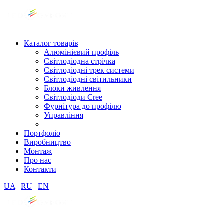
Каталог товарів
Алюмінієвий профіль
Світлодіодна стрічка
Світлодіодні трек системи
Світлодіодні світильники
Блоки живлення
Світлодіоди Cree
Фурнітура до профілю
Управління
Портфоліо
Виробництво
Монтаж
Про нас
Контакти
UA
|
RU
|
EN