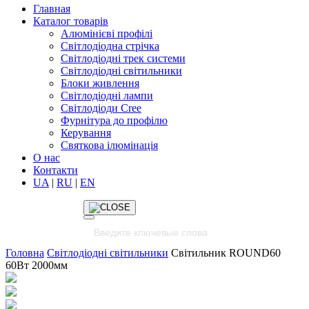
Главная
Каталог товарів
Алюмінієві профілі
Світлодіодна стрічка
Світлодіодні трек системи
Світлодіодні світильники
Блоки живлення
Світлодіодні лампи
Світлодіоди Cree
Фурнітура до профілю
Керування
Святкова ілюмінація
О нас
Контакти
UA
|
RU
|
EN
Головна
Світлодіодні світильники
Світильник ROUND60
60Вт 2000мм