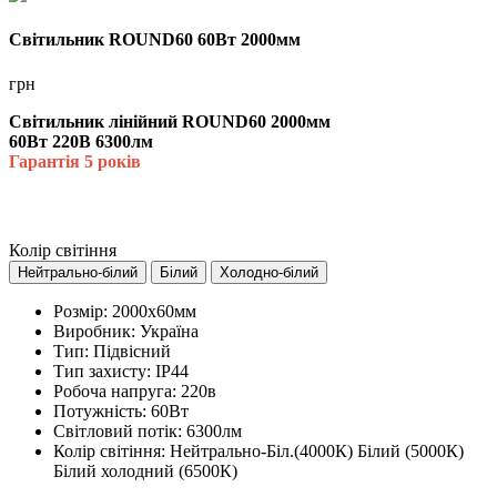
Світильник ROUND60 60Вт 2000мм
грн
Світильник лінійний ROUND60 2000мм
60Вт 220В 6300лм
Гарантія 5 років
Колір світіння
Нейтрально-білий
Білий
Холодно-білий
Розмір:
2000х60мм
Виробник:
Україна
Тип:
Підвісний
Тип захисту:
IP44
Робоча напруга:
220в
Потужність:
60Вт
Світловий потік:
6300лм
Колір світіння:
Нейтрально-Біл.(4000К) Білий (5000К)
Білий холодний (6500К)