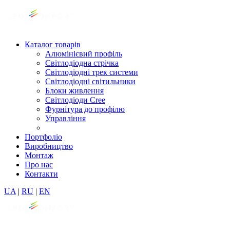
Каталог товарів
Алюмінієвий профіль
Світлодіодна стрічка
Світлодіодні трек системи
Світлодіодні світильники
Блоки живлення
Світлодіоди Cree
Фурнітура до профілю
Управління
Портфоліо
Виробництво
Монтаж
Про нас
Контакти
UA
|
RU
|
EN