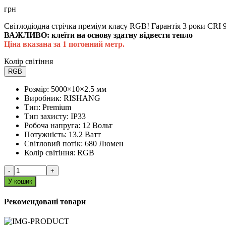
грн
Світлодіодна стрічка преміум класу RGB! Гарантія 3 роки CRI 
ВАЖЛИВО: клеїти на основу здатну відвести тепло
Ціна вказана за 1 погонний метр.
Колір світіння
RGB
Розмір:
5000×10×2.5 мм
Виробник:
RISHANG
Тип:
Premium
Тип захисту:
IP33
Робоча напруга:
12 Вольт
Потужність:
13.2 Ватт
Світловий потік:
680 Люмен
Колір світіння:
RGB
-
+
У кошик
Рекомендовані товари