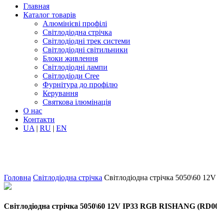
Главная
Каталог товарів
Алюмінієві профілі
Світлодіодна стрічка
Світлодіодні трек системи
Світлодіодні світильники
Блоки живлення
Світлодіодні лампи
Світлодіоди Cree
Фурнітура до профілю
Керування
Святкова ілюмінація
О нас
Контакти
UA
|
RU
|
EN
Головна
Світлодіодна стрічка
Світлодіодна стрічка 5050\60 
Світлодіодна стрічка 5050\60 12V IP33 RGB RISHANG (RD