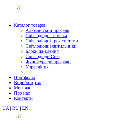
Каталог товарів
Алюмінієвий профіль
Світлодіодна стрічка
Світлодіодні трек системи
Світлодіодні світильники
Блоки живлення
Світлодіоди Cree
Фурнітура до профілю
Управління
Портфоліо
Виробництво
Монтаж
Про нас
Контакти
UA
|
RU
|
EN