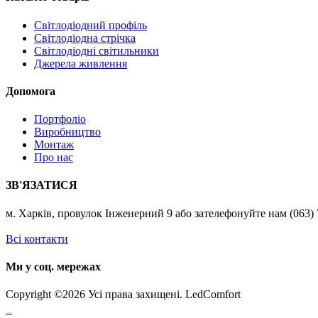
Світлодіодний профіль
Світлодіодна стрічка
Світлодіодні світильники
Джерела живлення
Допомога
Портфоліо
Виробництво
Монтаж
Про нас
ЗВ'ЯЗАТИСЯ
м. Харків, провулок Інженерний 9 або зателефонуйте нам (063) 7
Всі контакти
Ми у соц. мережах
Copyright ©
2026 Усі права захищені. LedComfort
российские сериалы