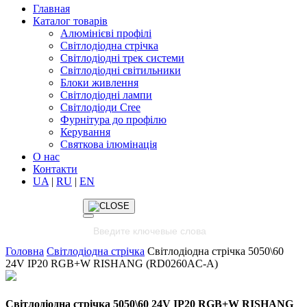
Главная
Каталог товарів
Алюмінієві профілі
Світлодіодна стрічка
Світлодіодні трек системи
Світлодіодні світильники
Блоки живлення
Світлодіодні лампи
Світлодіоди Cree
Фурнітура до профілю
Керування
Святкова ілюмінація
О нас
Контакти
UA
|
RU
|
EN
Головна
Світлодіодна стрічка
Світлодіодна стрічка 5050\60
24V IP20 RGB+W RISHANG (RD0260AC-A)
Світлодіодна стрічка 5050\60 24V IP20 RGB+W RISHANG