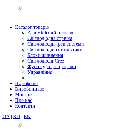
Каталог товарів
Алюмінієвий профіль
Світлодіодна стрічка
Світлодіодні трек системи
Світлодіодні світильники
Блоки живлення
Світлодіоди Cree
Фурнітура до профілю
Управління
Портфоліо
Виробництво
Монтаж
Про нас
Контакти
UA
|
RU
|
EN