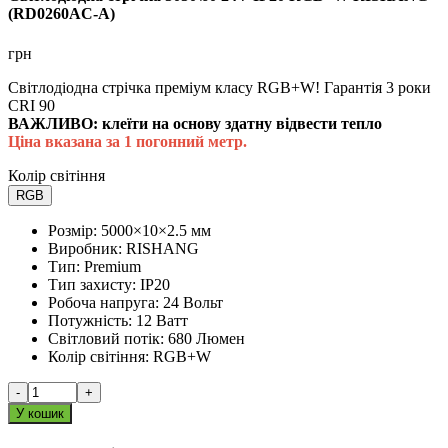
(RD0260AC-A)
грн
Світлодіодна стрічка преміум класу RGB+W! Гарантія 3 роки
CRI 90
ВАЖЛИВО: клеїти на основу здатну відвести тепло
Ціна вказана за 1 погонний метр.
Колір світіння
RGB
Розмір:
5000×10×2.5 мм
Виробник:
RISHANG
Тип:
Premium
Тип захисту:
IP20
Робоча напруга:
24 Вольт
Потужність:
12 Ватт
Світловий потік:
680 Люмен
Колір світіння:
RGB+W
-
+
У кошик